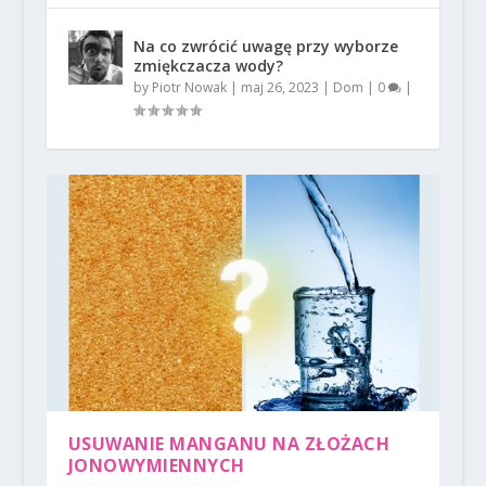
Na co zwrócić uwagę przy wyborze
zmiękczacza wody?
by
Piotr Nowak
|
maj 26, 2023
|
Dom
|
0
|
USUWANIE MANGANU NA ZŁOŻACH
JONOWYMIENNYCH