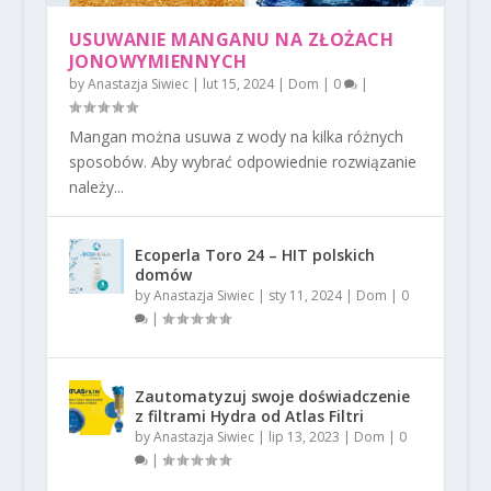
USUWANIE MANGANU NA ZŁOŻACH
JONOWYMIENNYCH
by
Anastazja Siwiec
|
lut 15, 2024
|
Dom
|
0
|
Mangan można usuwa z wody na kilka różnych
sposobów. Aby wybrać odpowiednie rozwiązanie
należy...
Ecoperla Toro 24 – HIT polskich
domów
by
Anastazja Siwiec
|
sty 11, 2024
|
Dom
|
0
|
Zautomatyzuj swoje doświadczenie
z filtrami Hydra od Atlas Filtri
by
Anastazja Siwiec
|
lip 13, 2023
|
Dom
|
0
|