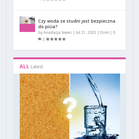
Czy woda ze studni jest bezpieczna
do picia?
by
Anastazja Siwiec
|
lut 21, 2022
|
Dom
|
0
|
ALL
Latest