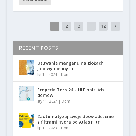
1
2
3
...
12
RECENT POSTS
Usuwanie manganu na złożach
jonowymiennych
lut 15, 2024
|
Dom
Ecoperla Toro 24 – HIT polskich
domów
sty 11, 2024
|
Dom
Zautomatyzuj swoje doświadczenie
z filtrami Hydra od Atlas Filtri
lip 13, 2023
|
Dom