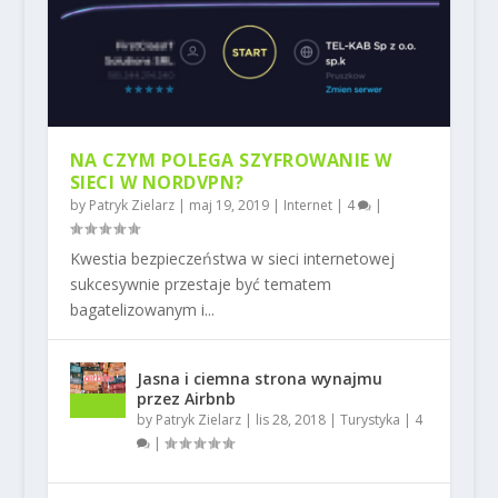
NA CZYM POLEGA SZYFROWANIE W
SIECI W NORDVPN?
by
Patryk Zielarz
|
maj 19, 2019
|
Internet
|
4
|
Kwestia bezpieczeństwa w sieci internetowej
sukcesywnie przestaje być tematem
bagatelizowanym i...
Jasna i ciemna strona wynajmu
przez Airbnb
by
Patryk Zielarz
|
lis 28, 2018
|
Turystyka
|
4
|