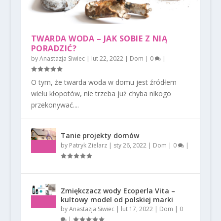
TWARDA WODA – JAK SOBIE Z NIĄ
PORADZIĆ?
by
Anastazja Siwiec
|
lut 22, 2022
|
Dom
|
0
|
O tym, że twarda woda w domu jest źródłem
wielu kłopotów, nie trzeba już chyba nikogo
przekonywać....
Tanie projekty domów
by
Patryk Zielarz
|
sty 26, 2022
|
Dom
|
0
|
Zmiękczacz wody Ecoperla Vita –
kultowy model od polskiej marki
by
Anastazja Siwiec
|
lut 17, 2022
|
Dom
|
0
|